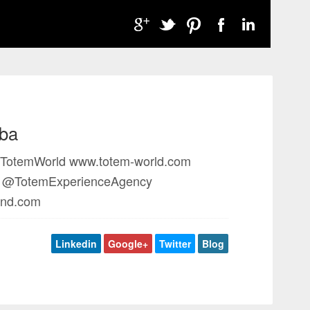
ba
TotemWorld www.totem-world.com
al @TotemExperienceAgency
and.com
Linkedin
Google+
Twitter
Blog