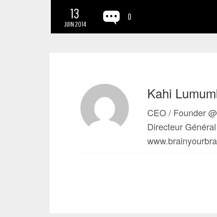
13
0
JUIN 2014
Kahi Lumum
CEO / Founder @
Directeur Génér
www.brainyourbr