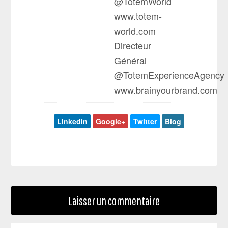
@TotemWorld
www.totem-
world.com
Directeur
Général
@TotemExperienceAgency
www.brainyourbrand.com
Linkedin
Google+
Twitter
Blog
Laisser un commentaire