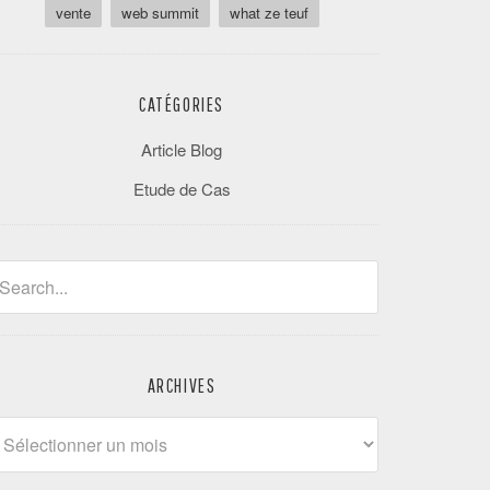
vente
web summit
what ze teuf
CATÉGORIES
Article Blog
Etude de Cas
ARCHIVES
rchives