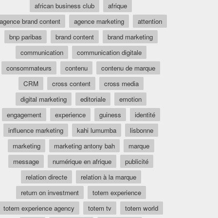
african business club
afrique
agence brand content
agence marketing
attention
bnp paribas
brand content
brand marketing
communication
communication digitale
consommateurs
contenu
contenu de marque
CRM
cross content
cross media
digital marketing
editoriale
emotion
engagement
experience
guiness
identité
influence marketing
kahi lumumba
lisbonne
marketing
marketing antony bah
marque
message
numérique en afrique
publicité
relation directe
relation à la marque
return on investment
totem experience
totem experience agency
totem tv
totem world