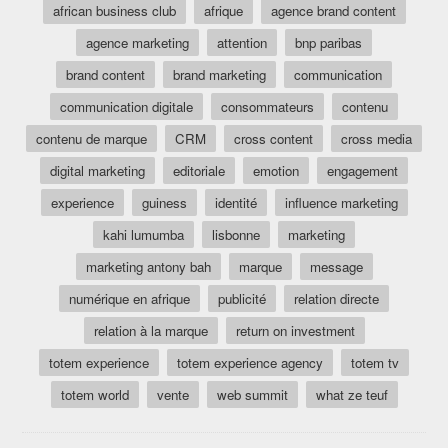
african business club
afrique
agence brand content
agence marketing
attention
bnp paribas
brand content
brand marketing
communication
communication digitale
consommateurs
contenu
contenu de marque
CRM
cross content
cross media
digital marketing
editoriale
emotion
engagement
experience
guiness
identité
influence marketing
kahi lumumba
lisbonne
marketing
marketing antony bah
marque
message
numérique en afrique
publicité
relation directe
relation à la marque
return on investment
totem experience
totem experience agency
totem tv
totem world
vente
web summit
what ze teuf