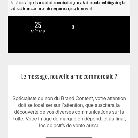
Balisé avec :
afrique
,
brand content
,
communication
,
guiness
,
kahi lumumba
,
marketing antony bah
,
publicité
,
totem experience
,
totem experience agency
,
totem world
25
0
AOÛT 2015
Le message, nouvelle arme commerciale ?
Spécialiste ou non du Brand Content, votre attention
doit se focaliser sur l’attention, que suscitera la
découverte de vos diverses communications sur la
Toile. Votre image de marque en dépend, et au final,
les objectifs de vente aussi.