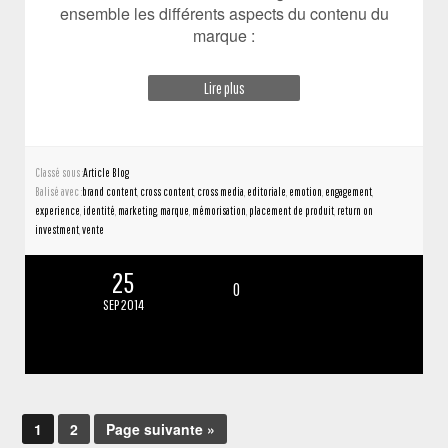
ensemble les différents aspects du contenu du
marque :
Lire plus
Classé sous :
Article Blog
Balisé avec :
brand content
,
cross content
,
cross media
,
editoriale
,
emotion
,
engagement
,
experience
,
identité
,
marketing
,
marque
,
mémorisation
,
placement de produit
,
return on
investment
,
vente
25
0
SEP 2014
1
2
Page suivante »