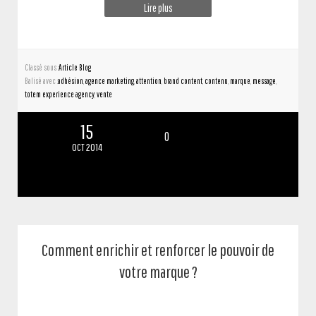
Lire plus
Classé sous :
Article Blog
Balisé avec :
adhésion
,
agence marketing
,
attention
,
brand content
,
contenu
,
marque
,
message
,
totem experience agency
,
vente
15
0
OCT 2014
Comment enrichir et renforcer le pouvoir de
votre marque ?