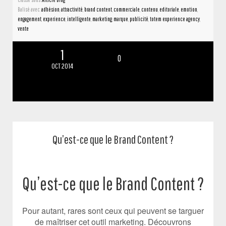
Balisé avec :
adhésion
,
attractivité
,
brand content
,
commerciale
,
contenu
,
editoriale
,
emotion
,
engagement
,
experience
,
intelligente
,
marketing
,
marque
,
publicité
,
totem experience agency
,
vente
1
0
OCT 2014
Qu’est-ce que le Brand Content ?
Qu’est-ce que le Brand Content ?
Pour autant, rares sont ceux qui peuvent se targuer
de maîtriser cet outil marketing. Découvrons