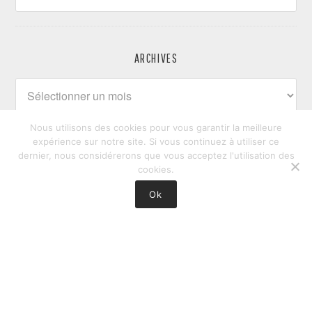
ARCHIVES
Archives
Nous utilisons des cookies pour vous garantir la meilleure
expérience sur notre site. Si vous continuez à utiliser ce
dernier, nous considérerons que vous acceptez l'utilisation des
cookies.
Ok
Brain Your Brand - 2026 -
Mentions légales
Totem Experience Agency