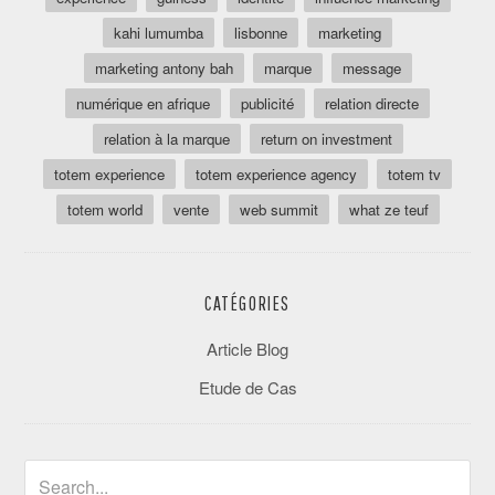
kahi lumumba
lisbonne
marketing
marketing antony bah
marque
message
numérique en afrique
publicité
relation directe
relation à la marque
return on investment
totem experience
totem experience agency
totem tv
totem world
vente
web summit
what ze teuf
CATÉGORIES
Article Blog
Etude de Cas