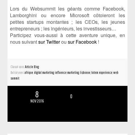
Lors du Websummit les géants comme Facebook,
Lamborghini ou encore Microsoft côtoieront les
petites startups montantes ; les CEOs, les jeunes
entrepreneurs ; les ingénieurs, les investisseurs…
Participez vous-aussi à cette aventure unique, en
nous suivant
sur Twitter
ou
sur Facebook
!
Classé sous :
Article Blog
Balisé avec :
afrique
,
digital marketing
,
influence marketing
,
lisbonne
,
totem experience
,
web
summit
8
0
NOV 2016