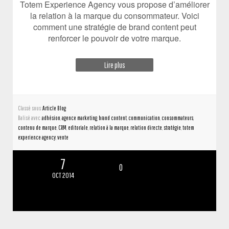
Totem Experience Agency vous propose d’améliorer
la relation à la marque du consommateur. Voici
comment une stratégie de brand content peut
renforcer le pouvoir de votre marque.
Lire plus
Classé sous :
Article Blog
Balisé avec :
adhésion
,
agence marketing
,
brand content
,
communication
,
consommateurs
,
contenu de marque
,
CRM
,
editoriale
,
relation à la marque
,
relation directe
,
stratégie
,
totem
experience agency
,
vente
7
0
OCT 2014